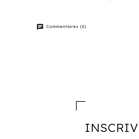
chat
Commentaires (0)
INSCRIV