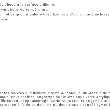
crylique à la surface brillante.
x variations de température.
nnel de qualité galerie avec fixations d’accrochage incluses
aises.
r les œuvres à la lumière directe du soleil, ni au-dessus de ra
male. Pour profiter longtemps de l’œuvre sous verre acrylique
fibres) pour l’époussetage, SANS APPUYER, et ne jamais util
accrochée à l’aide de deux vis ou deux clous disposés symét