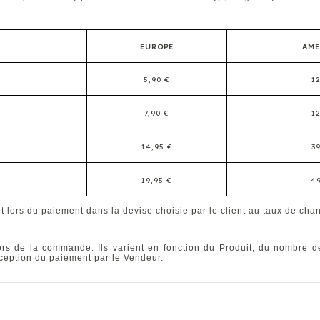
EUROPE
AM
5,90 €
12
7,90 €
12
14,95 €
39
19,95 €
49
t lors du paiement dans la devise choisie par le client au taux de cha
lors de la commande. Ils varient en fonction du Produit, du nombre de
éception du paiement par le Vendeur.