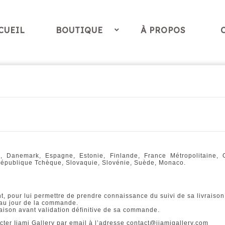
CUEIL
BOUTIQUE
À PROPOS
, Danemark, Espagne, Estonie, Finlande, France Métropolitaine, Grè
République Tchèque, Slovaquie, Slovénie, Suède, Monaco.
t, pour lui permettre de prendre connaissance du suivi de sa livraison
r au jour de la commande.
aison avant validation définitive de sa commande.
er Ijami Gallery par email à l’adresse contact@ijamigallery.com