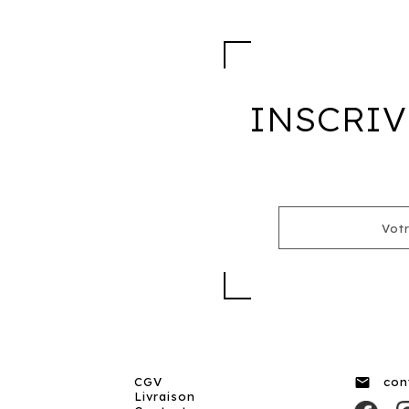
INSCRIV

CGV
con
Livraison